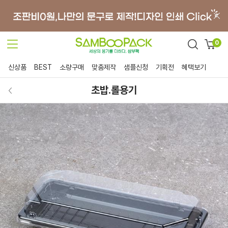
0
신상품
BEST
소량구매
맞춤제작
샘플신청
기획전
혜택보기
초밥.롤용기