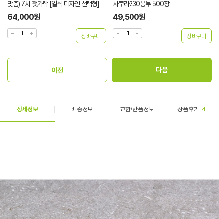
맞춤) 7치 젓가락 [일식 디자인 선택형]
사쿠라230봉투 500장
64,000원
49,500원
상세정보
배송정보
교환/반품정보
상품후기
4