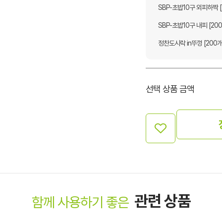
SBP-초밥10구 외피하짝 [
SBP-초밥10구 내피 [200
정찬도시락 in뚜껑 [200개
선택 상품 금액
관련 상품
함께 사용하기 좋은