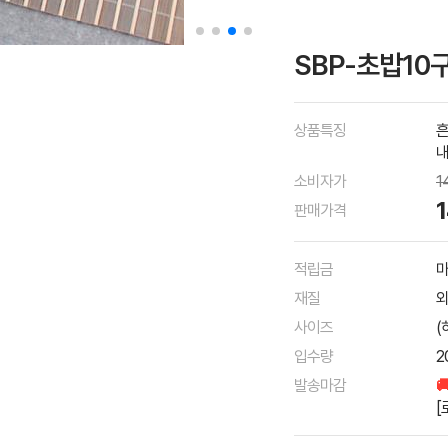
SBP-초밥10구
상품특징
흔
내
소비자가
1
판매가격
적립금
마
재질
외
사이즈
(
입수량
2
발송마감

[