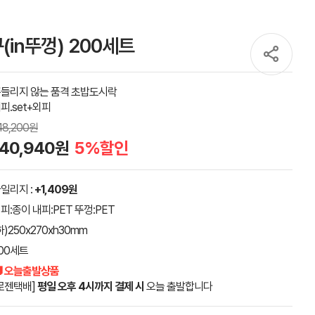
(in뚜껑) 200세트
들리지 않는 품격 초밥도시락
피.set+외피
48,200원
140,940원
5%할인
일리지 :
+1,409원
피:종이 내피:PET 뚜껑:PET
하)250x270xh30mm
00세트
 오늘출발상품
로젠택배]
평일 오후 4시까지 결제 시
오늘 출발합니다