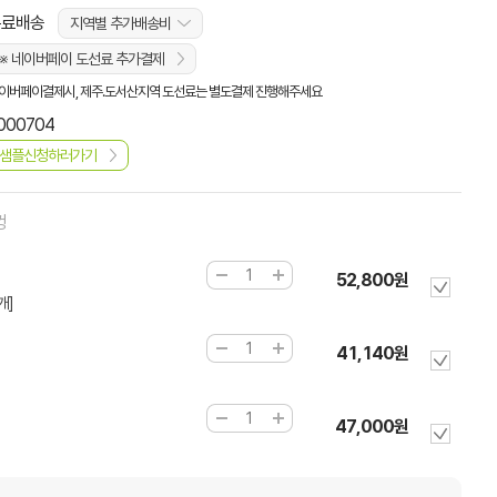
무료배송
지역별 추가배송비
※ 네이버페이 도선료 추가결제
이버페이결제시, 제주.도서산지역 도선료는 별도결제 진행해주세요
000704
샘플신청하러가기
껑
52,800원
개]
41,140원
47,000원