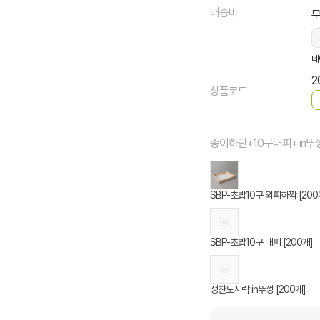
배송비
네
2
상품코드
종이하단+10구내피+ in뚜
SBP-초밥10구 외피하짝 [200
SBP-초밥10구 내피 [200개]
정찬도시락 in뚜껑 [200개]