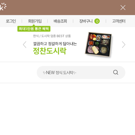
로그인
회원가입
배송조회
장바구니
고객센터
0
최대5만원 통큰 혜택
✨NEW 정식 도시락✨