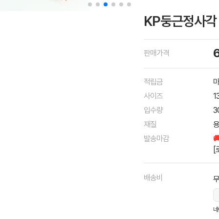
KP둥근정사각 
판매가격
적립금
마
사이즈
1
입수량
3
재질
용
발송마감

[
배송비
네