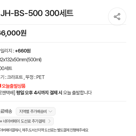
JH-BS-500 300세트
66,000원
일리지 :
+660원
32x132x50mm(500ml)
00세트
기 : 크라프트 , 뚜껑 : PET
 오늘출발상품
로젠택배]
평일 오후 4시까지 결제 시
오늘 출발합니다
무료배송
지역별 추가배송비
※ 네이버페이 도선료 추가결제
이버페이결제시, 제주.도서산지역 도선료는 별도결제 진행해주세요