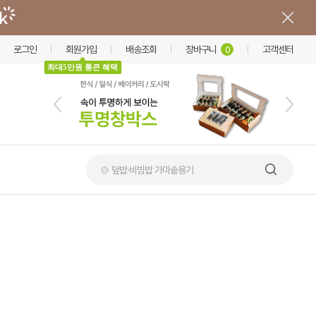
로그인
회원가입
배송조회
장바구니
고객센터
0
최대5만원 통큰 혜택
🍲 덮밥·비빔밥 가마솥용기