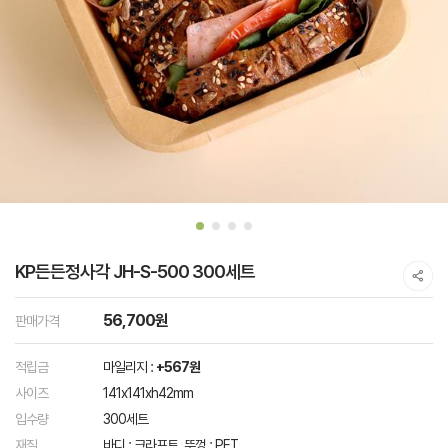
KP든든정사각 JH-S-500 300세트
56,700원
판매가격
적립금
마일리지 :
+567원
사이즈
141x141xh42mm
입수량
300세트
재질
바디 : 크라프트, 뚜껑 : PET