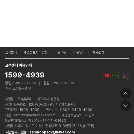
고객센터
개인정보처리방침
이용약관
이용안내
회사소개
고객센터 이용안내
1599-4939
평일 09:00 - 17:00
점심 12:00 - 13:00
휴무 토/일/공휴일
사업장 :
(주)삼부팩
대표이사 :장은정
사업자등록번호 : 126-86-26795 사업자정보확인
고객센터 : 1599-4939
팩스번호 : 0303-3449-4939
메일 : samboopack@naver.com
개인정보담당자 : 나인수
통신판매업신고 : 제2012-경기이천-0142호
사업장소재지 : 경기도 이천시 진상미로1818번길 16-26 (대포동)
시안용로고전송 : samboopack@naver.com