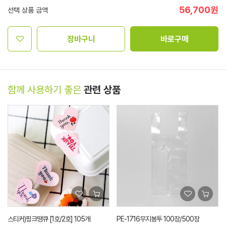
56,700
원
선택 상품 금액
장바구니
바로구매
함께 사용하기 좋은
관련 상품
PE-1716무지봉투 100장/500장
투명 지퍼링봉투 34호 100장