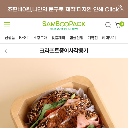
0
신상품
BEST
소량구매
맞춤제작
샘플신청
기획전
혜택보기
크라프트종이사각용기