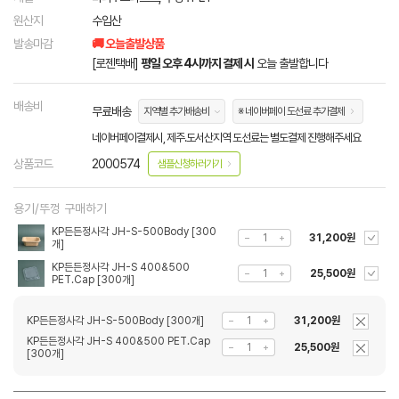
원산지
수입산
발송마감
🚚 오늘출발상품
[로젠택배]
평일 오후 4시까지 결제 시
오늘 출발합니다
배송비
무료배송
지역별 추가배송비
※ 네이버페이 도선료 추가결제
네이버페이결제시, 제주.도서산지역 도선료는 별도결제 진행해주세요
상품코드
2000574
샘플신청하러가기
용기/뚜껑 구매하기
KP든든정사각 JH-S-500Body [300
31,200원
개]
KP든든정사각 JH-S 400&500
25,500원
PET.Cap [300개]
KP든든정사각 JH-S-500Body [300개]
31,200원
KP든든정사각 JH-S 400&500 PET.Cap
25,500원
[300개]