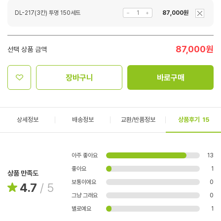
DL-217(3칸) 투명 150세트
87,000원
87,000
원
선택 상품 금액
장바구니
바로구매
상세정보
배송정보
교환/반품정보
상품후기
15
아주 좋아요
13
좋아요
1
상품 만족도
보통이에요
0
4.7
/
5
그냥 그래요
0
별로예요
1