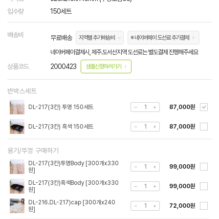
입수량
150세트
배송비
무료배송
지역별 추가배송비
※ 네이버페이 도선료 추가결제
네이버페이결제시, 제주.도서산지역 도선료는 별도결제 진행해주세요
상품코드
2000423
샘플신청하러가기
반박스세트
DL-217(3칸) 투명 150세트
87,000원
DL-217(3칸) 흑색 150세트
87,000원
용기/뚜껑 구매하기
DL-217(3칸)투명Body [300개x330
99,000원
원]
DL-217(3칸)흑색Body [300개x330
99,000원
원]
DL-216.DL-217)cap [300개x240
72,000원
원]