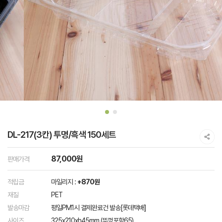
DL-217(3칸) 투명/흑색 150세트
87,000원
판매가격
적립금
마일리지 :
+870원
재질
PET
발송마감
평일PM1시 결제완료건 발송[롯데택배]
사이즈
325x210xh45mm (뚜껑포함65)