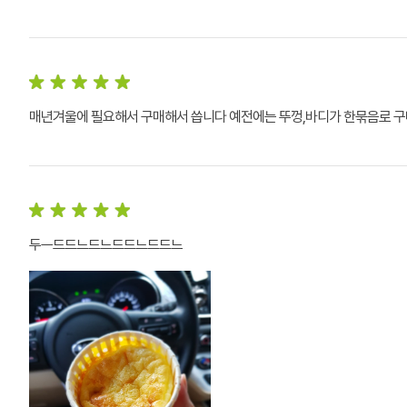
매년겨울에 필요해서 구매해서 씁니다 예전에는 뚜껑,바디가 한묶음로 
두ㅡ드드느드느드드느드드느