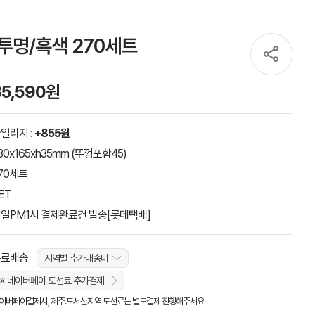
) 투명/흑색 270세트
85,590원
일리지 :
+855원
30x165xh35mm (뚜껑포함45)
70세트
ET
일PM1시 결제완료건 발송[롯데택배]
무료배송
지역별 추가배송비
※ 네이버페이 도선료 추가결제
이버페이결제시, 제주.도서산지역 도선료는 별도결제 진행해주세요