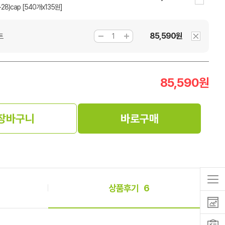
A-28)cap [540개x135원]
85,590원
트
85,590
원
장바구니
바로구매
상품후기
6