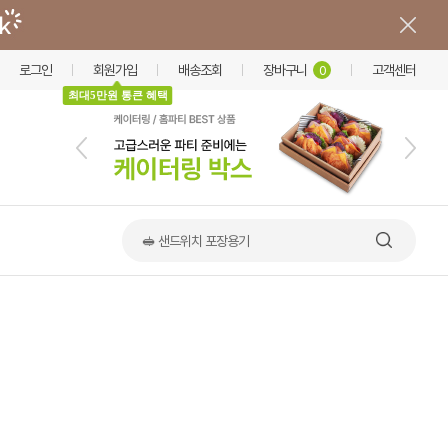
로그인
회원가입
배송조회
장바구니
고객센터
0
최대5만원 통큰 혜택
🥪 샌드위치 포장용기