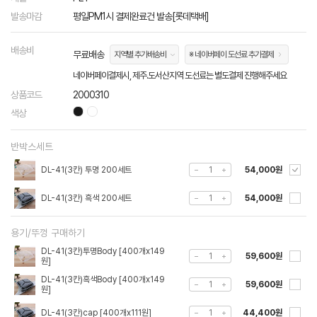
발송마감
평일PM1시 결제완료건 발송[롯데택배]
배송비
무료배송
지역별 추가배송비
※ 네이버페이 도선료 추가결제
네이버페이결제시, 제주.도서산지역 도선료는 별도결제 진행해주세요
상품코드
2000310
색상
반박스세트
DL-41(3칸) 투명 200세트
54,000원
DL-41(3칸) 흑색 200세트
54,000원
용기/뚜껑 구매하기
DL-41(3칸)투명Body [400개x149
59,600원
원]
DL-41(3칸)흑색Body [400개x149
59,600원
원]
DL-41(3칸)cap [400개x111원]
44,400원