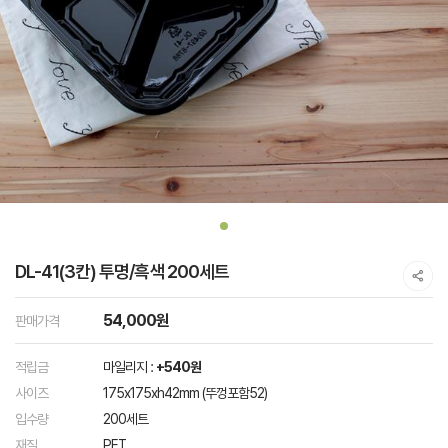
DL-41(3칸) 투명/흑색 200세트
54,000원
판매가격
적립금
마일리지 :
+540원
사이즈
175x175xh42mm (뚜껑포함52)
입수량
200세트
재질
PET