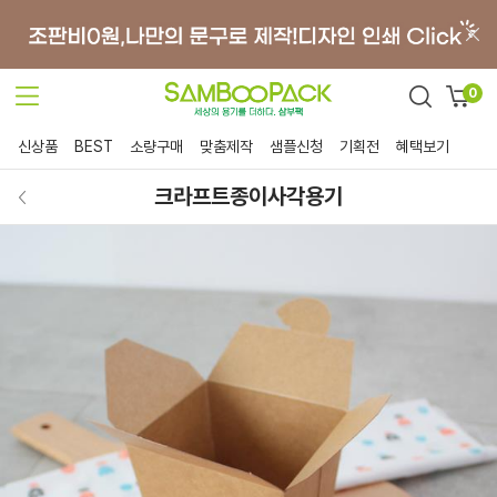
0
신상품
BEST
소량구매
맞춤제작
샘플신청
기획전
혜택보기
크라프트종이사각용기