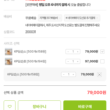
[로젠택배]
평일 오후 4시까지 결제 시
오늘 출발합니다
배송비
무료배송
지역별 추가배송비
※ 네이버페이 도선료 추가결제
네이버페이결제시, 제주.도서산지역 도선료는 별도결제 진행해주세요
상품코드
200031
사이즈 선택
KP딤섬)소 [500개x158원]
79,000원
KP딤섬)중 [500개x194원]
97,000원
KP딤섬)소 [500개x158원]
79,000원
79,000
원
선택 상품 금액
장바구니
바로구매