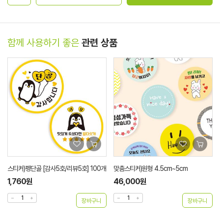
함께 사용하기 좋은
관련 상품
스티커)펭단골 [감사5호/리뷰5호] 100개
맞춤스티커)원형 4.5cm~5cm
1,760원
46,000원