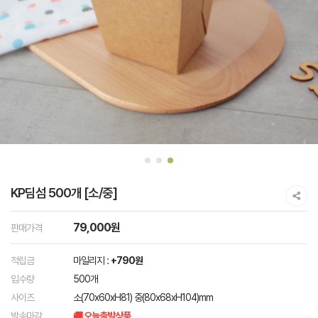
KP딤섬 500개 [소/중]
79,000원
판매가격
적립금
마일리지 :
+790원
입수량
500개
사이즈
소(70x60xH81) 중(80x68xH104)mm
발송마감
🚚 오늘출발상품