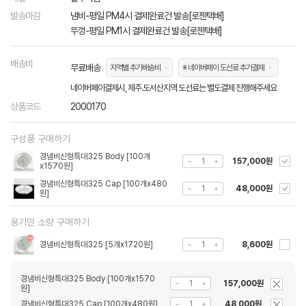
발송마감
냄비-평일 PM4시 결제완료건 발송[로젠택배]
뚜껑-평일 PM1시 결제완료건 발송[로젠택배]
배송비
무료배송
지역별 추가배송비
※ 네이버페이 도선료 추가결제
네이버페이결제시, 제주.도서산지역 도선료는 별도결제 진행해주세요
상품코드
2000170
구성품 구매하기
경냄비신형특대325 Body [100개
157,000원
x1570원]
경냄비신형특대325 Cap [100개x480
48,000원
원]
용기만 소량 구매하기
경냄비신형특대325 [5개x1720원]
8,600원
경냄비신형특대325 Body [100개x1570
157,000원
원]
경냄비신형특대325 Cap [100개x480원]
48,000원