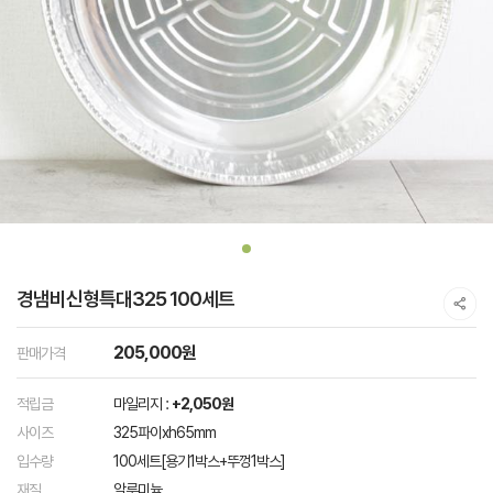
경냄비신형특대325 100세트
205,000원
판매가격
적립금
마일리지 :
+2,050원
사이즈
325파이xh65mm
입수량
100세트[용기1박스+뚜껑1박스]
재질
알루미늄