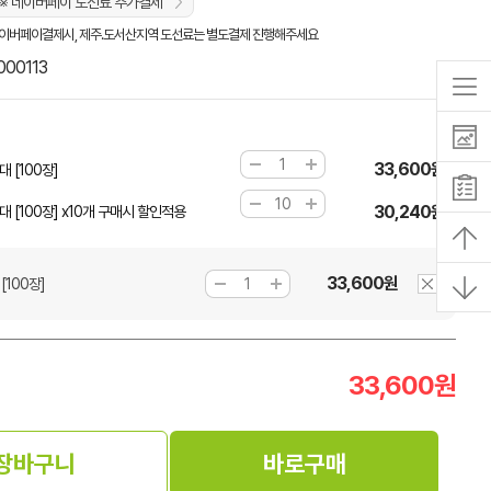
※ 네이버페이 도선료 추가결제
이버페이결제시, 제주.도서산지역 도선료는 별도결제 진행해주세요
000113
33,600원
 [100장]
30,240원
 [100장] x10개 구매시 할인적용
33,600원
100장]
33,600
원
장바구니
바로구매