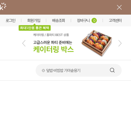
로그인
회원가입
배송조회
장바구니
고객센터
0
최대5만원 통큰 혜택
🍲 덮밥·비빔밥 가마솥용기