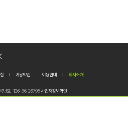
침
이용약관
이용안내
회사소개
호 : 126-86-26795
사업자정보확인
호 : 0303-3449-4939
메일 : samboopack@naver.com
총 주문금액
0원
이천-0142호
대표이사 : 장은정
개인정보담당자 : 나인수
미로1818번길 16-26 (대포동)
배송비
0원
추가배송비
0원