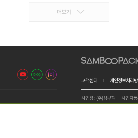
더보기
고객센터
개인정보처리방
사업장 : (주)삼부팩
사업자등록번
리은행 1005-801-612277
고객센터 : 1599-4939
팩스번
통신판매업신고 : 제2012-경기
사업장소재지 : 경기도 이천시 진상