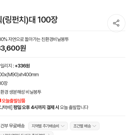
링펀치)대 100장
00% 자연으로 돌아가는 친환경비닐봉투
33,600원
일리지 :
+336원
00x(M90)xh400mm
00장
환경 생분해성 비닐봉투
 오늘출발상품
CJ택배]
평일 오후 4시까지 결제 시
오늘 출발합니다
건부 무료배송
지역별 추가배송비
조건별 배송