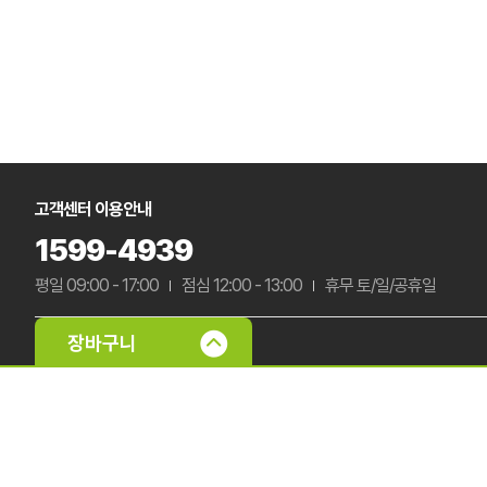
고객센터 이용안내
1599-4939
평일 09:00 - 17:00
점심 12:00 - 13:00
휴무 토/일/공휴일
입금계좌 정보
국민은행 322901-04-045937
농협은행 301-0117-1048-91
우
신한은행 140-009-830526
하나은행 494-910008-86604
예금주 : (주)삼부팩
미확인 입금자 리스트