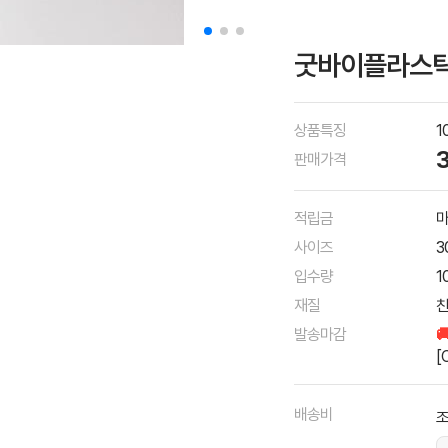
굿바이플라스틱(
상품특징
1
판매가격
적립금
마
사이즈
3
입수량
1
재질
친
발송마감

[
배송비
조