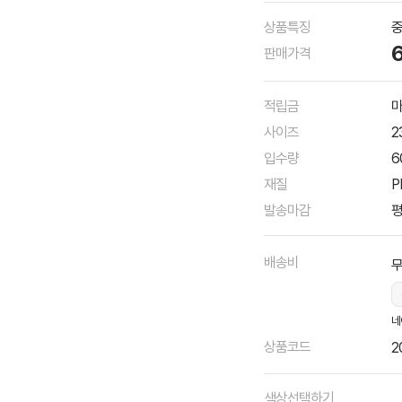
상품특징
중
판매가격
적립금
마
사이즈
2
입수량
6
재질
P
발송마감
평
배송비
네
상품코드
2
색상선택하기