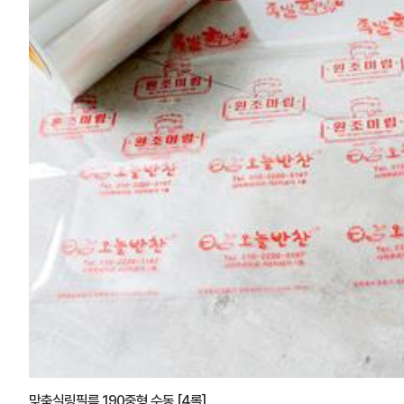
맞춤실링필름 190중형.수동 [4롤]