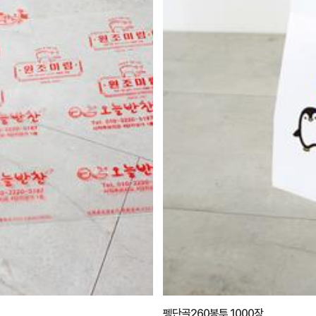
펭단골260봉투 1000장