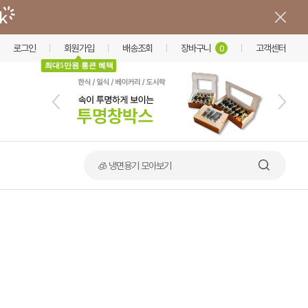
로그인
회원가입
배송조회
장바구니
고객센터
0
최대5만원 통큰 혜택
🧊 냉면용기 모아보기