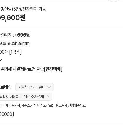
형실링(5칸)/전자렌지 가능
69,600원
일리지 :
+696원
30x180xh38mm
00개 [1박스]
P
일PM1시결제완료건 발송[한진택배]
무료배송
지역별 추가배송비
※ 네이버페이 도선료 추가결제
이버페이결제시, 제주.도서산지역 도선료는 별도결제 진행해주세요
000001