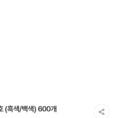
호 (흑색/백색) 600개