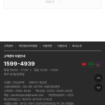
더보기
고객센터
개인정보처리방침
이용약관
이용안내
회사소개
고객센터 이용안내
1599-4939
평일 09:00 - 17:00
점심 12:00 - 13:00
휴무 토/일/공휴일
사업장 :
(주)삼부팩
대표이사 :장은정
사업자등록번호 : 126-86-26795 사업자정보확인
고객센터 : 1599-4939
팩스번호 : 0303-3449-4939
메일 : samboopack@naver.com
개인정보담당자 : 나인수
통신판매업신고 : 제2012-경기이천-0142호
사업장소재지 : 경기도 이천시 진상미로1818번길 16-26 (대포동)