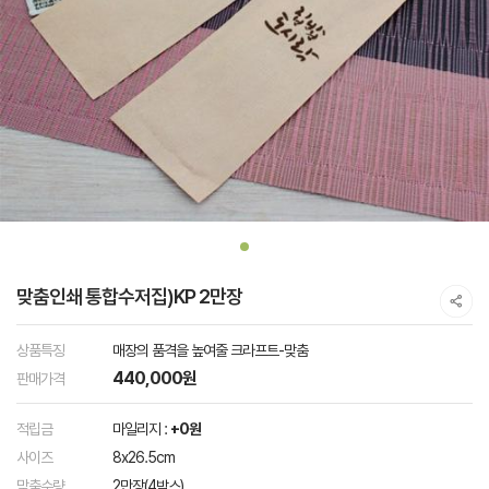
맞춤인쇄 통합수저집)KP 2만장
상품특징
매장의 품격을 높여줄 크라프트-맞춤
440,000원
판매가격
적립금
마일리지 :
+0원
사이즈
8x26.5cm
맞춤수량
2만장(4박스)