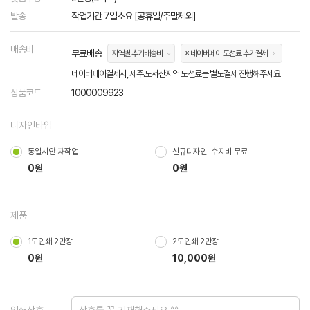
발송
작업기간 7일소요 [공휴일/주말제외]
배송비
무료배송
지역별 추가배송비
※ 네이버페이 도선료 추가결제
네이버페이결제시, 제주.도서산지역 도선료는 별도결제 진행해주세요
상품코드
1000009923
디자인타입
동일시안 재작업
신규디자인-수지비 무료
0원
0원
제품
1도인쇄 2만장
2도인쇄 2만장
0원
10,000원