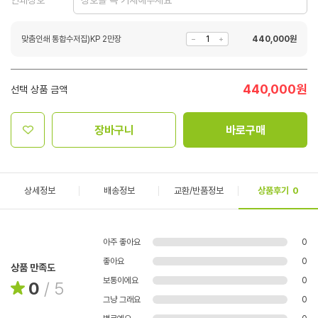
인쇄상호
맞춤인쇄 통합수저집)KP 2만장
440,000
원
440,000
원
선택 상품 금액
장바구니
바로구매
상세정보
배송정보
교환/반품정보
상품후기
0
아주 좋아요
0
좋아요
0
상품 만족도
보통이에요
0
0
/
5
그냥 그래요
0