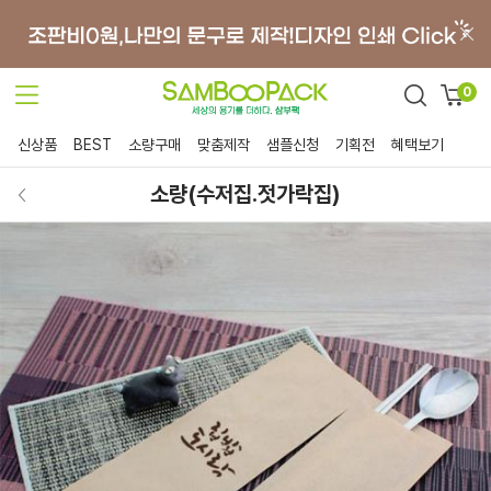
0
신상품
BEST
소량구매
맞춤제작
샘플신청
기획전
혜택보기
소량(수저집.젓가락집)