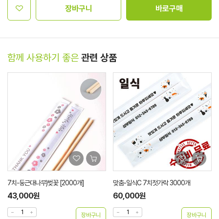
장바구니
바로구매
함께 사용하기 좋은
관련 상품
7치-둥근대나무)벚꽃 [2000개]
맞춤-일식C 7치젓가락 3000개
43,000원
60,000원