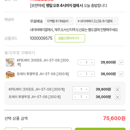
[로젠택배]
평일 오후 4시까지 결제 시
오늘 출발합니다
배송비
무료배송
지역별 추가배송비
※ 네이버페이 도선료 추가결제
네이버페이결제시, 제주.도서산지역 도선료는 별도결제 진행해주세요
상품코드
1000009575
샘플신청하러가기
용기/뚜껑 구매하기
KP트레이 크라프트 JH-ST-06 [300
39,600원
개]
트레이 투명뚜껑 JH-ST-06 [300개]
36,000원
KP트레이 크라프트 JH-ST-06 [300개]
39,600원
트레이 투명뚜껑 JH-ST-06 [300개]
36,000원
75,600
원
선택 상품 금액