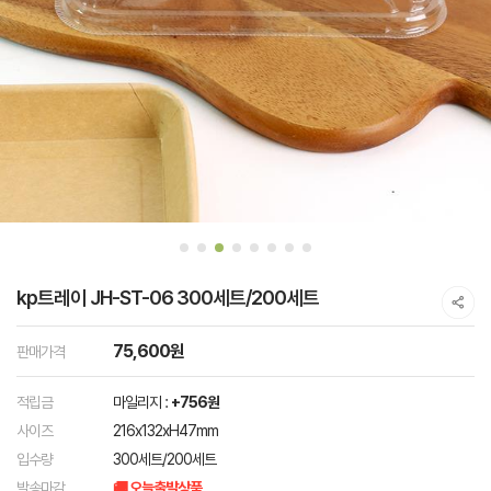
kp트레이 JH-ST-06 300세트/200세트
75,600원
판매가격
적립금
마일리지 :
+756원
사이즈
216x132xH47mm
입수량
300세트/200세트
발송마감
🚚 오늘출발상품