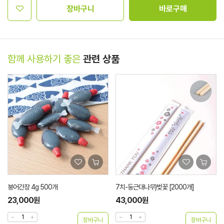
장바구니
바로구매
함께 사용하기 좋은
관련 상품
붕어간장 4g 500개
7치-둥근대나무)벚꽃 [2000개]
23,000원
43,000원