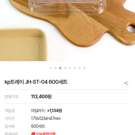
kp트레이 JH-ST-04 600세트
113,400원
판매가격
적립금
마일리지 :
+1,134원
사이즈
179x123xH47mm
입수량
600세트
발송마감
🚚 오늘출발상품