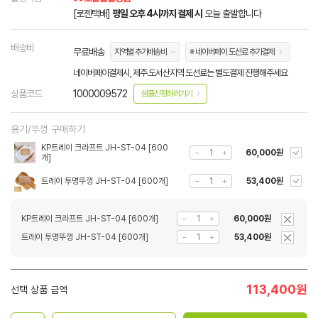
[로젠택배]
평일 오후 4시까지 결제 시
오늘 출발합니다
배송비
무료배송
지역별 추가배송비
※ 네이버페이 도선료 추가결제
네이버페이결제시, 제주.도서산지역 도선료는 별도결제 진행해주세요
상품코드
1000009572
샘플신청하러가기
용기/뚜껑 구매하기
KP트레이 크라프트 JH-ST-04 [600
60,000원
개]
트레이 투명뚜껑 JH-ST-04 [600개]
53,400원
KP트레이 크라프트 JH-ST-04 [600개]
60,000원
트레이 투명뚜껑 JH-ST-04 [600개]
53,400원
113,400
원
선택 상품 금액