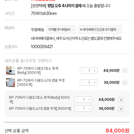
[로젠택배]
평일 오후 4시까지 결제 시
오늘 출발합니다
사이즈
70파이xh30mm
배송비
무료배송
지역별 추가배송비
※ 네이버페이 도선료 추가결제
네이버페이결제시, 제주.도서산지역 도선료는 별도결제 진행해주세요
상품코드
1000009421
세트상품 용기/뚜껑 구매하기
KP-70파이 다용도1호소 흑색
48,000원
Body[3000개]
KP-70파이 다용도소/대 겸용 뚜껑
36,000원
[3000개]
KP-70파이 다용도1호소 흑색 Body[3000
48,000원
개]
KP-70파이 다용도소/대 겸용 뚜껑[3000개]
36,000원
84,000
원
선택 상품 금액