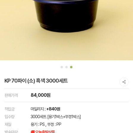
KP 70파이 (소) 흑색 3000세트
84,000원
판매가격
적립금
마일리지 :
+840원
입수량
3000세트 [용기1박스+뚜껑1박스]
재질
용기 : PS , 뚜껑 : PP
발송마감
🚚 오늘출발상품