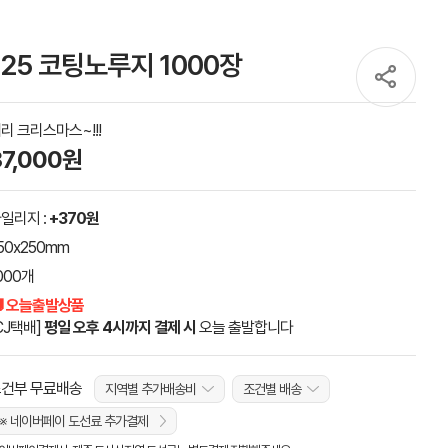
25 코팅노루지 1000장
리 크리스마스~!!!
37,000원
일리지 :
+370원
50x250mm
000개
 오늘출발상품
CJ택배]
평일 오후 4시까지 결제 시
오늘 출발합니다
건부 무료배송
지역별 추가배송비
조건별 배송
※ 네이버페이 도선료 추가결제