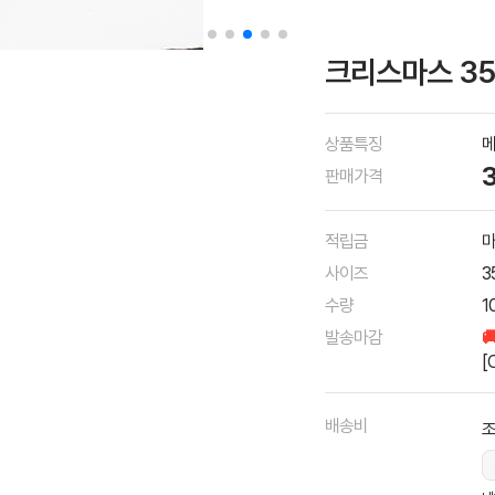
크리스마스 35
상품특징
메
판매가격
적립금
마
사이즈
3
수량
1
발송마감

[
배송비
조