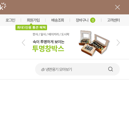
로그인
회원가입
배송조회
장바구니
고객센터
0
최대5만원 통큰 혜택
🧊 냉면용기 모아보기