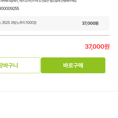
이버페이결제시, 제주.도서산지역 도선료는 별도결제 진행해주세요
000009255
 3525 코팅노루지 1000장
37,000
원
37,000
원
장바구니
바로구매