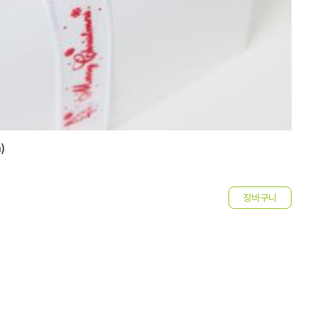
)
스
2