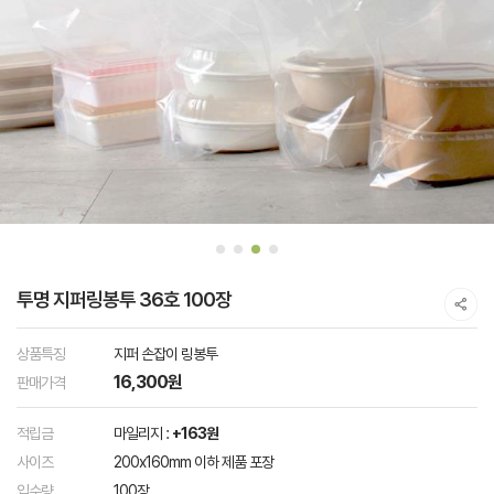
투명 지퍼링봉투 36호 100장
상품특징
지퍼 손잡이 링봉투
16,300원
판매가격
적립금
마일리지 :
+163원
사이즈
200x160mm 이하 제품 포장
입수량
100장