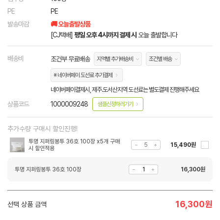
PE
PE
발송마감
🚚 오늘출발상품
[CJ택배]
평일 오후 4시까지 결제 시
오늘 출발합니다
배송비
조건부 무료배송
지역별 추가배송비
조건별 배송
※ 네이버페이 도선료 추가결제
네이버페이결제시, 제주.도서산지역 도선료는 별도결제 진행해주세요
상품코드
1000009248
샘플신청하러가기
추가수량 구매시 할인진행!
투명 지퍼링봉투 36호 100장 x5개 구매
15,490원
시 할인적용
투명 지퍼링봉투 36호 100장
16,300
원
16,300
원
선택 상품 금액