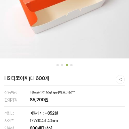
HS 타코야끼)대 600개
상품특징
레트로감성으로 포장해보아요^^
85,200원
판매가격
적립금
마일리지 :
+852원
사이즈
177x104xh40mm
입수량
600개 [1박스]