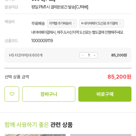
발송마감
평일 PM1시 결제완료건 발송[CJ택배]
배송비
무료배송
지역별 추가배송비
※ 네이버페이 도선료 추가결제
네이버페이결제시, 제주.도서산지역 도선료는 별도결제 진행해주세요
상품코드
1000009119
HS 타코야끼)대 600개
85,200
원
85,200
원
선택 상품 금액
장바구니
바로구매
함께 사용하기 좋은
관련 상품