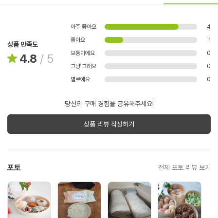
아주 좋아요
4
좋아요
1
상품 만족도
보통이에요
0
4.8
/
5
그냥 그래요
0
별로예요
0
당신의 구매 경험을 공유해주세요!
상품 리뷰 작성하기
포토
전체 포토 리뷰 보기