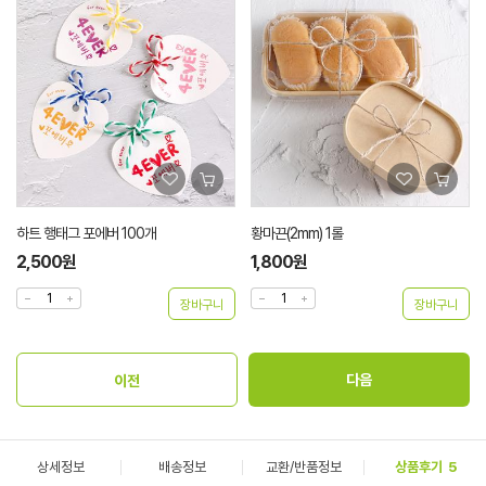
하트 행태그 포에버 100개
황마끈(2mm) 1롤
2,500원
1,800원
상세정보
배송정보
교환/반품정보
상품후기
5