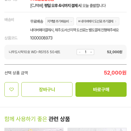
[CJ택배]
평일 오후 4시까지 결제 시
오늘 출발합니다
배송비
무료배송
지역별 추가배송비
※ 네이버페이 도선료 추가결제
네이버페이결제시, 제주.도서산지역 도선료는 별도결제 진행해주세요
상품코드
1000008973
나무도시락10호 WD-RS155 50세트
52,000
원
52,000
원
선택 상품 금액
장바구니
바로구매
함께 사용하기 좋은
관련 상품