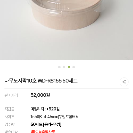
나무도시락10호 WD-RS155 50세트
52,000원
판매가격
적립금
마일리지 :
+520원
사이즈
155파이xh45mm(뚜껑포함60)
입수량
50세트 [용기+뚜껑]
발송마감
🚚 오늘출발상품