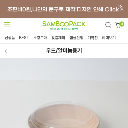
0
신상품
BEST
소량구매
맞춤제작
샘플신청
기획전
혜택보기
우드/알미늄용기