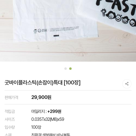
굿바이플라스틱(손잡이)특대 [100장]
29,900원
판매가격
적립금
마일리지 :
+299원
사이즈
0.035Tx32(M8)x59
입수량
100장
소재
친환경 생분해성 비닐봉투