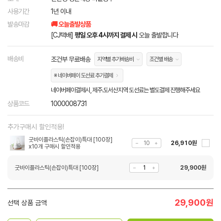
사용기간
1년 이내
발송마감
🚚 오늘출발상품
[CJ택배]
평일 오후 4시까지 결제 시
오늘 출발합니다
배송비
조건부 무료배송
지역별 추가배송비
조건별 배송
※ 네이버페이 도선료 추가결제
네이버페이결제시, 제주.도서산지역 도선료는 별도결제 진행해주세요
상품코드
1000008731
추가구매시 할인적용!
굿바이플라스틱(손잡이)특대 [100장]
26,910원
x10개 구매시 할인적용
굿바이플라스틱(손잡이)특대 [100장]
29,900
원
29,900
원
선택 상품 금액