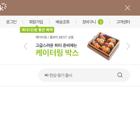
로그인
회원가입
배송조회
장바구니
고객센터
0
최대5만원 통큰 혜택
📢 한상·옹기 출시