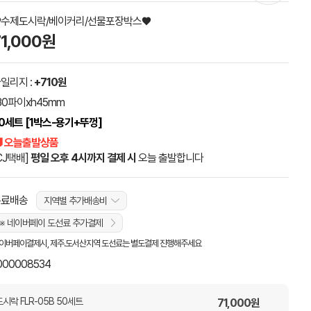
♥수제도시락/베이커리/선물포장박스♥
71,000원
일리지 :
+710원
30파이xh45mm
0세트 [1박스-용기+뚜껑]
 오늘출발상품
CJ택배]
평일 오후 4시까지 결제 시
오늘 출발합니다
무료배송
지역별 추가배송비
※ 네이버페이 도선료 추가결제
이버페이결제시, 제주.도서산지역 도선료는 별도결제 진행해주세요
000008534
락 FLR-05B 50세트
71,000
원