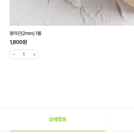
황마끈(2mm) 1롤
1,800원
상세정보