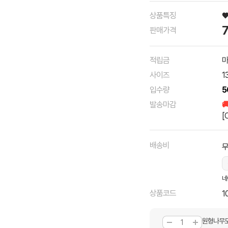
상품특징
판매가격
적립금
마
사이즈
1
입수량
5
발송마감

[
배송비
네
상품코드
1
원형나무도시