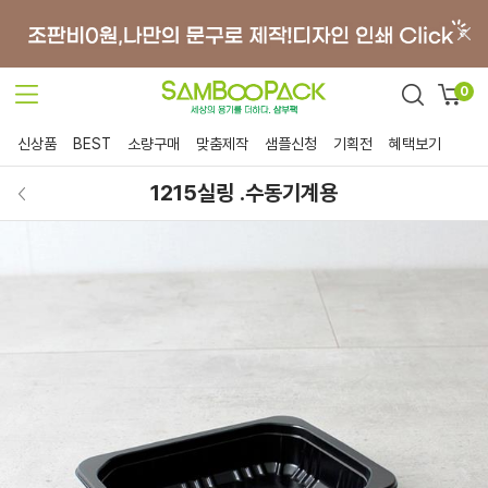
0
신상품
BEST
소량구매
맞춤제작
샘플신청
기획전
혜택보기
1215실링 .수동기계용