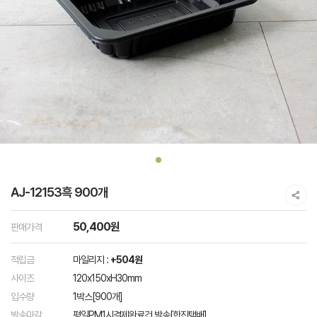
AJ-12153흑 900개
50,400원
판매가격
적립금
마일리지 :
+504원
사이즈
120x150xH30mm
입수량
1박스[900개]
발송마감
평일PM1시결제완료건 발송[한진택배]