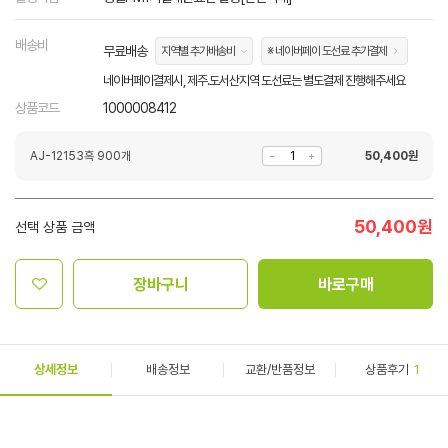
배송비
무료배송
지역별 추가배송비
※ 네이버페이 도선료 추가결제
네이버페이결제시, 제주.도서산지역 도선료는 별도결제 진행해주세요
상품코드
1000008412
AJ-12153흑 900개
50,400
원
50,400
원
선택 상품 금액
장바구니
바로구매
상세정보
배송정보
교환/반품정보
상품후기
1