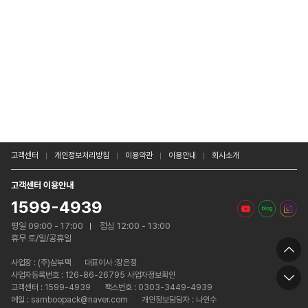
고객센터
개인정보처리방침
이용약관
이용안내
회사소개
고객센터 이용안내
1599-4939
평일 09:00 - 17:00
점심 12:00 - 13:00
휴무 토/일/공휴일
사업장 :
(주)삼부팩
대표이사 :장은정
사업자등록번호 : 126-86-26795 사업자정보확인
고객센터 : 1599-4939
팩스번호 : 0303-3449-4939
메일 : samboopack@naver.com
개인정보담당자 : 나인수