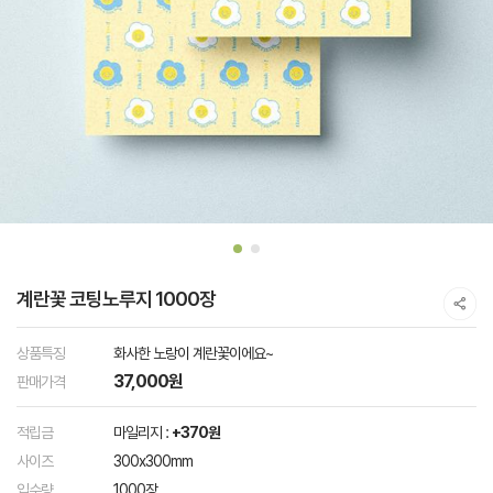
계란꽃 코팅노루지 1000장
상품특징
화사한 노랑이 계란꽃이에요~
37,000원
판매가격
적립금
마일리지 :
+370원
사이즈
300x300mm
입수량
1000장