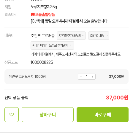
재질
노루지코팅지35g
발송마감
🚚 오늘출발상품
[CJ택배]
평일 오후 4시까지 결제 시
오늘 출발합니다
배송비
조건부 무료배송
지역별 추가배송비
조건별 배송
※ 네이버페이 도선료 추가결제
네이버페이결제시, 제주.도서산지역 도선료는 별도결제 진행해주세요
상품코드
1000008225
계란꽃 코팅노루지 1000장
37,000
원
37,000
원
선택 상품 금액
장바구니
바로구매