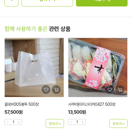
함께 사용하기 좋은
관련 상품
클로버305봉투 500장
사쿠라)띠지스티커0427 500장
57,500원
13,500원