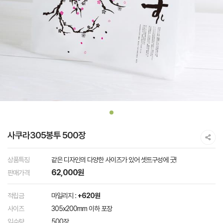
사쿠라305봉투 500장
상품특징
같은 디자인의 다양한 사이즈가 있어 셋트구성에 굿!
62,000원
판매가격
적립금
마일리지 :
+620원
사이즈
305x200mm 이하 포장
입수량
500장