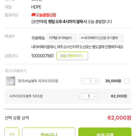
재질
HDPE
발송마감
🚚 오늘출발상품
[로젠택배]
평일 오후 4시까지 결제 시
오늘 출발합니다
배송비
무료배송
지역별 추가배송비
※ 네이버페이 도선료 추가결제
네이버페이결제시, 제주.도서산지역 도선료는 별도결제 진행해주세요
상품코드
1000007881
샘플신청하러가기
추가구매하기
305비닐봉투 지지대 500장
30,000원
사쿠라305봉투 500장
62,000
원
62,000
원
선택 상품 금액
장바구니
바로구매