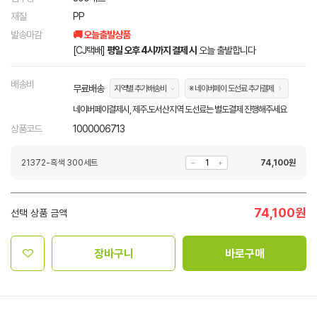
재질
PP
발송마감
🚚 오늘출발상품
[CJ택배]
평일 오후 4시까지 결제 시
오늘 출발합니다
배송비
무료배송
지역별 추가배송비
※ 네이버페이 도선료 추가결제
네이버페이결제시, 제주.도서산지역 도선료는 별도결제 진행해주세요
상품코드
1000006713
21372-흑색 300세트
74,100
원
74,100
원
선택 상품 금액
장바구니
바로구매