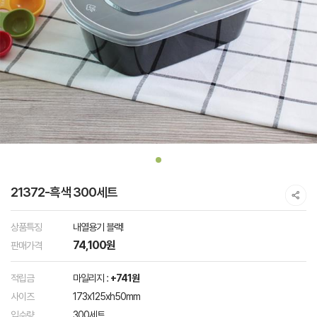
21372-흑색 300세트
상품특징
내열용기 블랙!
74,100원
판매가격
적립금
마일리지 :
+741원
사이즈
173x125xh50mm
입수량
300세트