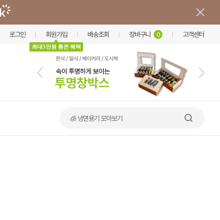
로그인
회원가입
배송조회
장바구니
고객센터
0
최대5만원 통큰 혜택
🧊 냉면용기 모아보기