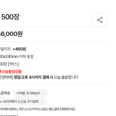
 500장
46,000원
일리지 :
+460원
60x240mm 이하 포장
00장 [1박스]
 오늘출발상품
로젠택배]
평일 오후 4시까지 결제 시
오늘 출발합니다
무료배송
지역별 추가배송비
※ 네이버페이 도선료 추가결제
이버페이결제시, 제주.도서산지역 도선료는 별도결제 진행해주세요