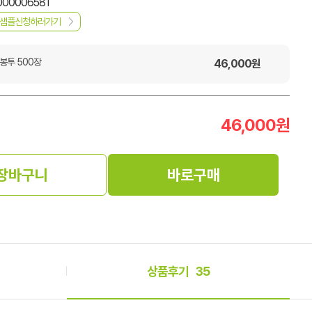
000006581
샘플신청하러가기
봉투 500장
46,000
원
46,000
원
장바구니
바로구매
상품후기
35