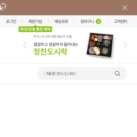
로그인
회원가입
배송조회
장바구니
고객센터
0
최대5만원 통큰 혜택
✨NEW 정식 도시락✨