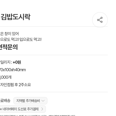
 김밥도시락
은 창이 있어
으로도 먹고! 입으로도 먹고!
견적문의
일리지 :
+0원
70x100xh40mm
1,000개
자인컴펌 후 2주소요
무료배송
지역별 추가배송비
※ 네이버페이 도선료 추가결제