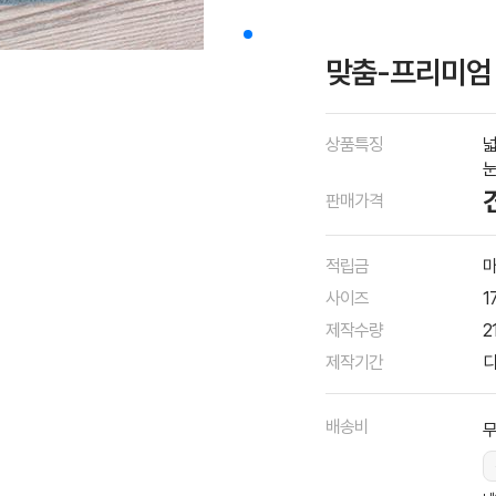
맞춤-프리미엄
상품특징
넓
눈
판매가격
적립금
마
사이즈
1
제작수량
2
제작기간
디
배송비