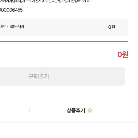
이버페이결제시, 제주.도서산지역 도선료는 별도결제 진행해주세요
000006455
미엄 김밥도시락
0
원
0
원
구매불가
상품후기
0