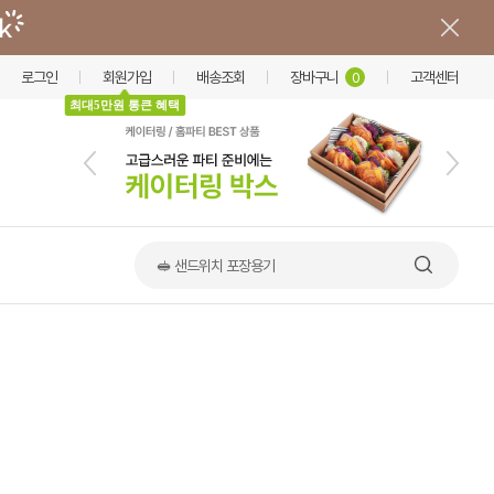
로그인
회원가입
배송조회
장바구니
고객센터
0
최대5만원 통큰 혜택
📢 한상·옹기 출시