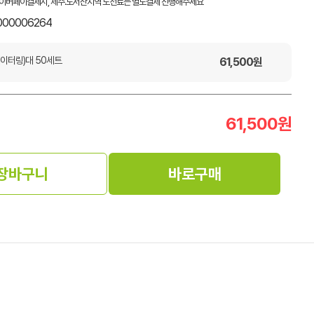
이버페이결제시, 제주.도서산지역 도선료는 별도결제 진행해주세요
000006264
케이터링)대 50세트
61,500
원
61,500
원
장바구니
바로구매