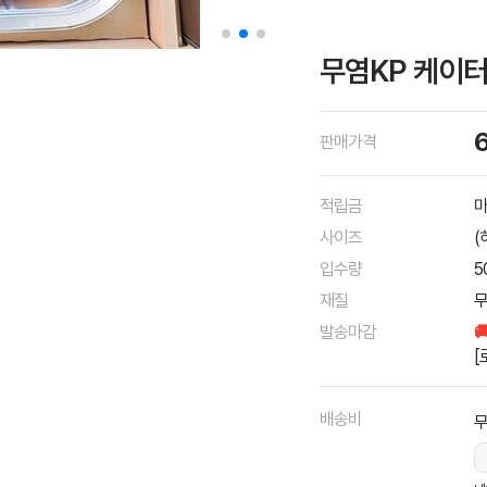
무염KP 케이터
판매가격
적립금
마
사이즈
(
입수량
5
재질
무
발송마감

[
배송비