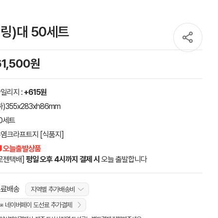
링)대 50세트
61,500원
일리지 :
+615원
하)355x283xh86mm
0세트
염크라프트지 [식품지]
 오늘출발상품
로젠택배]
평일 오후 4시까지 결제 시
오늘 출발합니다
무료배송
지역별 추가배송비
※ 네이버페이 도선료 추가결제