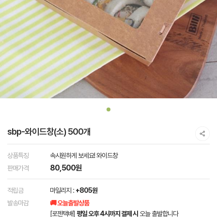
sbp-와이드창(소) 500개
상품특징
속시원하게 보세요! 와이드창
80,500원
판매가격
적립금
마일리지 :
+805원
발송마감
🚚 오늘출발상품
[로젠택배]
평일 오후 4시까지 결제 시
오늘 출발합니다