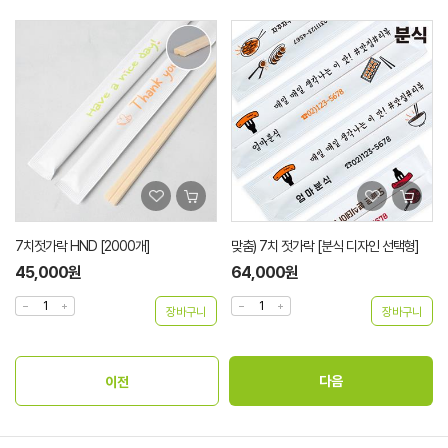
7치젓가락 HND [2000개]
맞춤) 7치 젓가락 [분식 디자인 선택형]
45,000원
64,000원