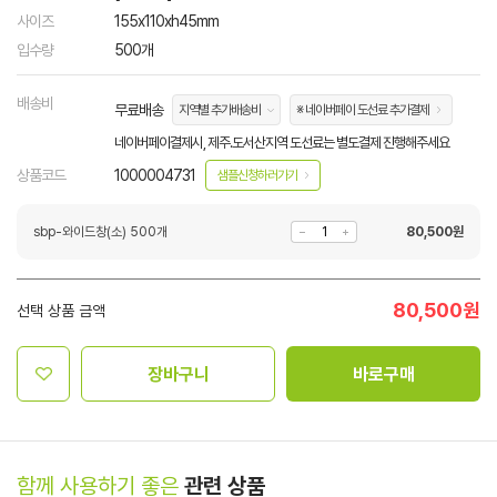
사이즈
155x110xh45mm
입수량
500개
배송비
무료배송
지역별 추가배송비
※ 네이버페이 도선료 추가결제
네이버페이결제시, 제주.도서산지역 도선료는 별도결제 진행해주세요
상품코드
1000004731
샘플신청하러가기
sbp-와이드창(소) 500개
80,500
원
80,500
원
선택 상품 금액
장바구니
바로구매
함께 사용하기 좋은
관련 상품