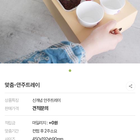
맞춤-안주트레이
상품특징
신개념 안주트레이
견적문의
판매가격
적립금
마일리지 :
+0원
맞춤기간
컨펌 후 2주소요
사이즈
450x192xh90mm