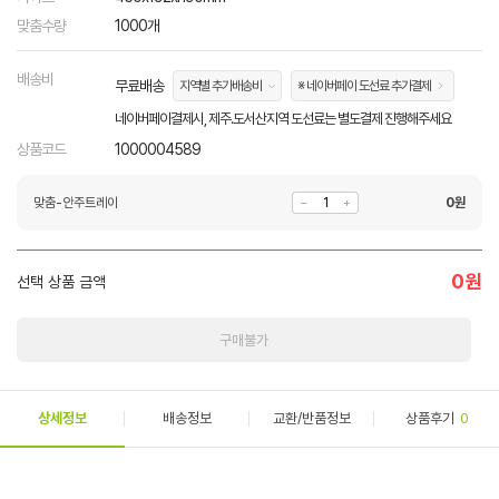
맞춤수량
1000개
배송비
무료배송
지역별 추가배송비
※ 네이버페이 도선료 추가결제
네이버페이결제시, 제주.도서산지역 도선료는 별도결제 진행해주세요
상품코드
1000004589
맞춤-안주트레이
0
원
0
원
선택 상품 금액
구매불가
상세정보
배송정보
교환/반품정보
상품후기
0