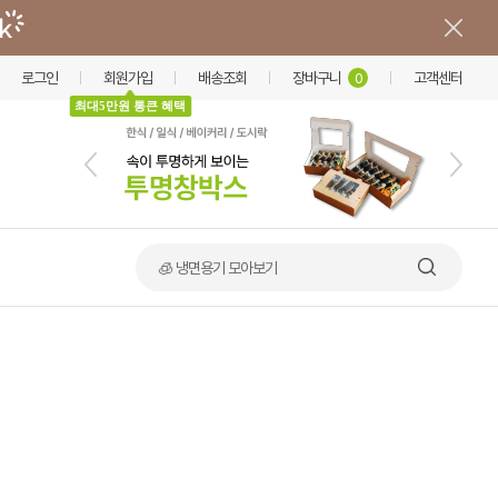
로그인
회원가입
배송조회
장바구니
고객센터
0
최대5만원 통큰 혜택
🍲 덮밥·비빔밥 가마솥용기