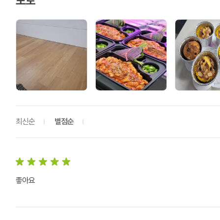
포토
최신순
별점순
좋아요