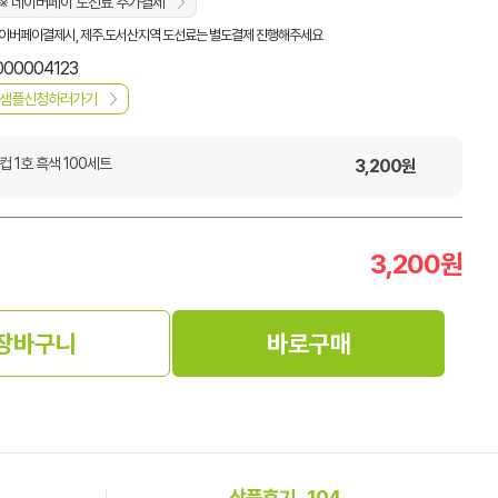
※ 네이버페이 도선료 추가결제
이버페이결제시, 제주.도서산지역 도선료는 별도결제 진행해주세요
000004123
샘플신청하러가기
컵 1호 흑색 100세트
3,200
원
3,200
원
장바구니
바로구매
상품후기
104