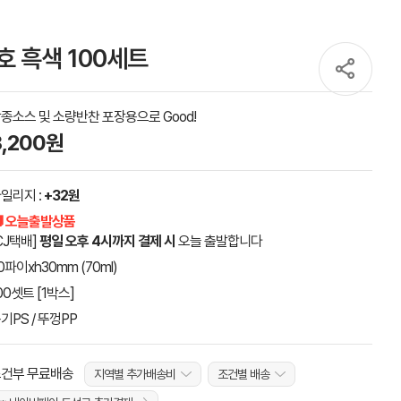
호 흑색 100세트
종소스 및 소량반찬 포장용으로 Good!
3,200원
일리지 :
+32원
 오늘출발상품
CJ택배]
평일 오후 4시까지 결제 시
오늘 출발합니다
0파이xh30mm (70ml)
00셋트 [1박스]
기PS / 뚜껑PP
건부 무료배송
지역별 추가배송비
조건별 배송