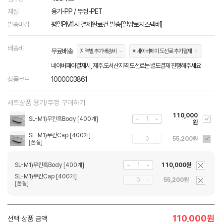
재질
용기-PP / 뚜껑-PET
발송마감
평일PM1시 결제완료건 발송[일양로지스택배]
배송비
무료배송
지역별 추가배송비
※ 네이버페이 도선료 추가결제
네이버페이결제시, 제주.도서산지역 도선료는 별도결제 진행해주세요
상품코드
1000003861
세트상품 용기/뚜껑 구매하기
110,000
SL-M1)무칸흑Body [400개]
원
SL-M1)무칸Cap [400개]
55,200원
SL-M1)무칸흑Body [400개]
110,000원
SL-M1)무칸Cap [400개]
55,200원
110,000
원
선택 상품 금액