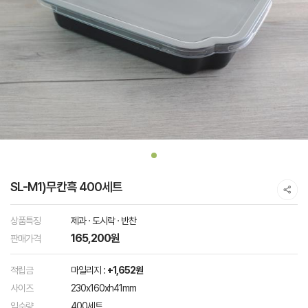
SL-M1)무칸흑 400세트
상품특징
제과 · 도시락 · 반찬
165,200원
판매가격
적립금
마일리지 :
+1,652원
사이즈
230x160xh41mm
입수량
400세트