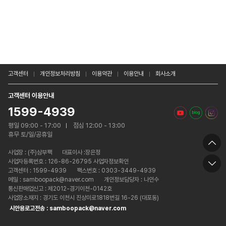
고객센터
개인정보처리방침
이용약관
이용안내
회사소개
고객센터 이용안내
1599-4939
평일 09:00 - 17:00
점심 12:00 - 13:00
휴무 토/일/공휴일
사업장 :
(주)삼부팩
대표이사 :장은정
사업자등록번호 : 126-86-26795 사업자정보확인
고객센터 : 1599-4939
팩스번호 : 0303-3449-4939
메일 : samboopack@naver.com
개인정보담당자 : 나인수
통신판매업신고 : 제2012-경기이천-0142호
사업장소재지 : 경기도 이천시 진상미로1818번길 16-26 (대포동)
시안용로고전송 : samboopack@naver.com