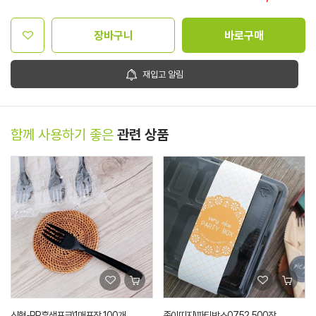
장바구니
바로구매
재입고 알림
함께 사용하기 좋은
관련 상품
신형-PP흑색포크)1매포장 100개
종이띠지)파티박스0752 500장