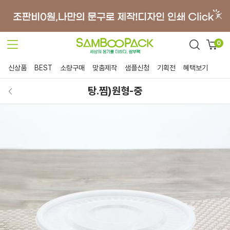
0
신상품
BEST
소량구매
맞춤제작
샘플신청
기획전
혜택보기
탕.찜)원형-중