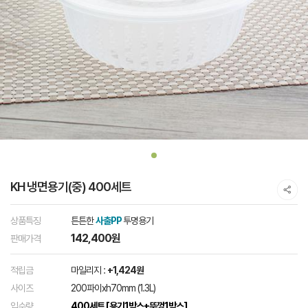
KH 냉면용기(중) 400세트
상품특징
튼튼한
사출PP
투명용기
142,400원
판매가격
적립금
마일리지 :
+1,424원
사이즈
200파이xh70mm (1.3L)
입수량
400세트 [용기1박스+뚜껑1박스]