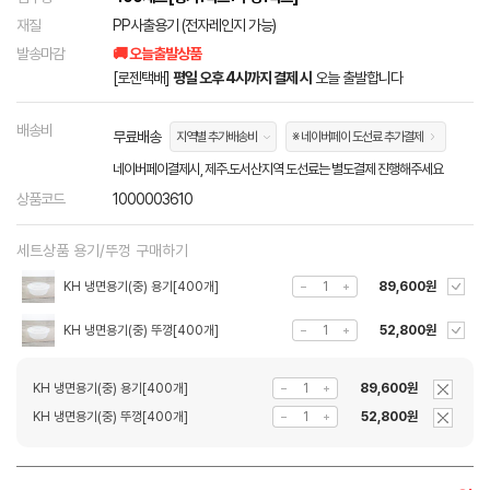
재질
PP사출용기 (전자레인지 가능)
발송마감
🚚 오늘출발상품
[로젠택배]
평일 오후 4시까지 결제 시
오늘 출발합니다
배송비
무료배송
지역별 추가배송비
※ 네이버페이 도선료 추가결제
네이버페이결제시, 제주.도서산지역 도선료는 별도결제 진행해주세요
상품코드
1000003610
세트상품 용기/뚜껑 구매하기
KH 냉면용기(중) 용기[400개]
89,600원
KH 냉면용기(중) 뚜껑[400개]
52,800원
KH 냉면용기(중) 용기[400개]
89,600원
KH 냉면용기(중) 뚜껑[400개]
52,800원