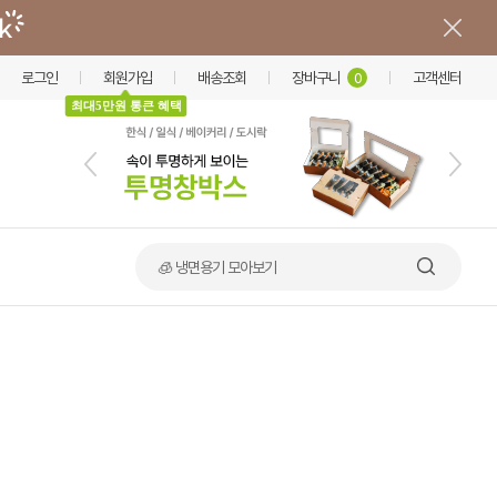
로그인
회원가입
배송조회
장바구니
고객센터
0
최대5만원 통큰 혜택
🍲 덮밥·비빔밥 가마솥용기