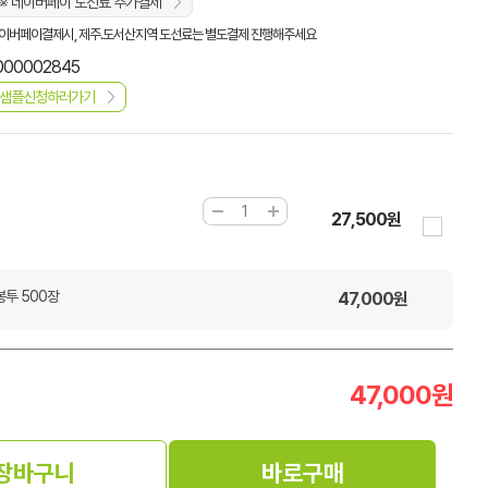
※ 네이버페이 도선료 추가결제
이버페이결제시, 제주.도서산지역 도선료는 별도결제 진행해주세요
000002845
샘플신청하러가기
27,500원
봉투 500장
47,000
원
47,000
원
장바구니
바로구매