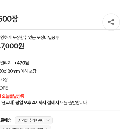
500장
양하게 포장할수 있는 포장비닐봉투
47,000원
일리지 :
+470원
50x180mm 이하 포장
00장
DPE
 오늘출발상품
로젠택배]
평일 오후 4시까지 결제 시
오늘 출발합니다
무료배송
지역별 추가배송비