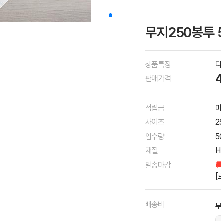
무지250봉투 
상품특징
다
판매가격
적립금
마
사이즈
2
입수량
5
재질
H
발송마감

[
배송비