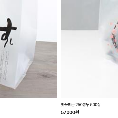
오이시250봉투 500장
52,500원