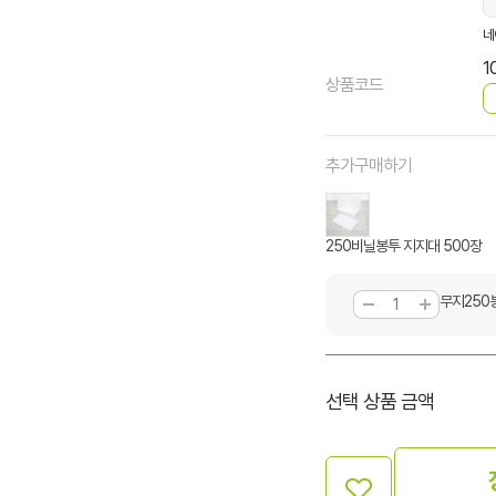
네
1
상품코드
추가구매하기
250비닐봉투 지지대 500장
무지250
선택 상품 금액