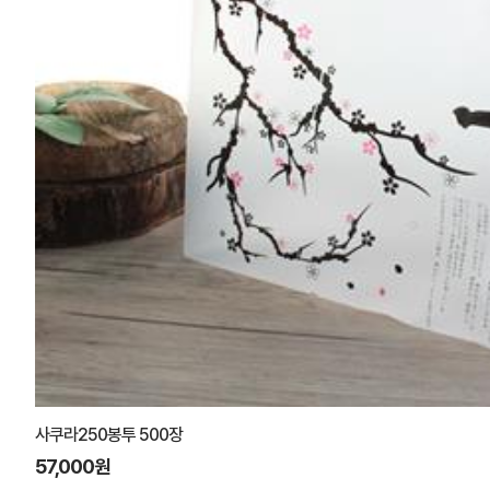
벚꽃피는 250봉투 500장
57,000원