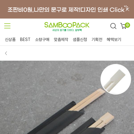
0
신상품
BEST
소량구매
맞춤제작
샘플신청
기획전
혜택보기