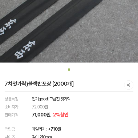
7치젓가락)블랙반포장 [2000개]
상품특징
인기good! 고급진 젓가락
소비자가
72,000원
71,000원
2%할인
판매가격
적립금
마일리지 :
+710원
사이즈
길이 210mm