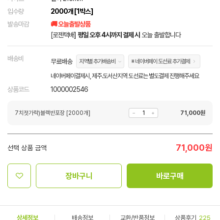
입수량
2000개 [1박스]
발송마감
🚚 오늘출발상품
[로젠택배]
평일 오후 4시까지 결제 시
오늘 출발합니다
배송비
무료배송
지역별 추가배송비
※ 네이버페이 도선료 추가결제
네이버페이결제시, 제주.도서산지역 도선료는 별도결제 진행해주세요
상품코드
1000002546
7치젓가락)블랙반포장 [2000개]
71,000
원
71,000
원
선택 상품 금액
장바구니
바로구매
상세정보
배송정보
교환/반품정보
상품후기
225