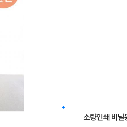
소량인쇄 비닐봉