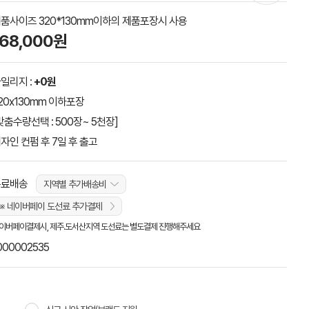
품사이즈 320*130mm이하의 제품포장시 사용
168,000원
일리지 :
+0원
20x130mm 이하포장
맞춤수량선택 : 500장~ 5천장]
자인 컨펌 후 7일 후 출고
무료배송
지역별 추가배송비
※ 네이버페이 도선료 추가결제
이버페이결제시, 제주.도서산지역 도선료는 별도결제 진행해주세요
000002535