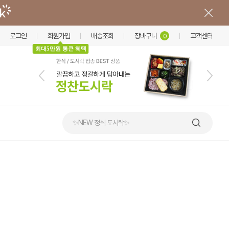
로그인
회원가입
배송조회
장바구니
고객센터
0
최대5만원 통큰 혜택
✨NEW 정식 도시락✨