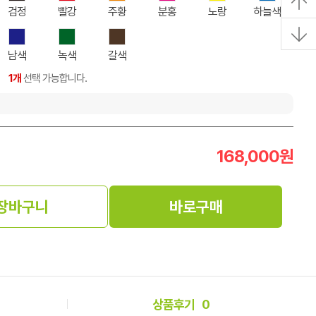
검정
빨강
주황
분홍
노랑
하늘색
남색
녹색
갈색
1개
선택 가능합니다.
168,000
원
장바구니
바로구매
상품후기
0