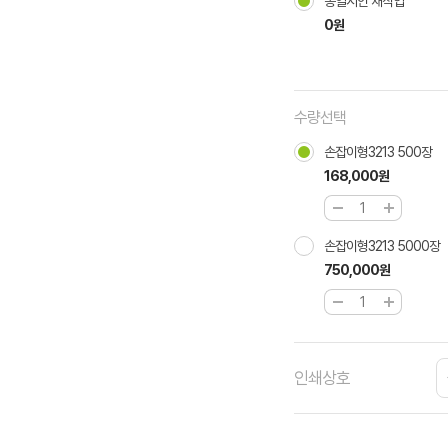
동일시안 재작업
0원
수량선택
손잡이형3213 500장
168,000원
손잡이형3213 5000장
750,000원
인쇄상호