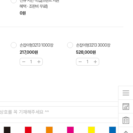
신규 시안 작업(브랜드 지원
혜택 · 조판비 무료!)
0원
손잡이형3213 1000장
손잡이형3213 3000장
217,000원
528,000원