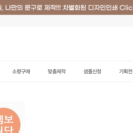
소량구매
맞춤제작
샘플신청
기획전