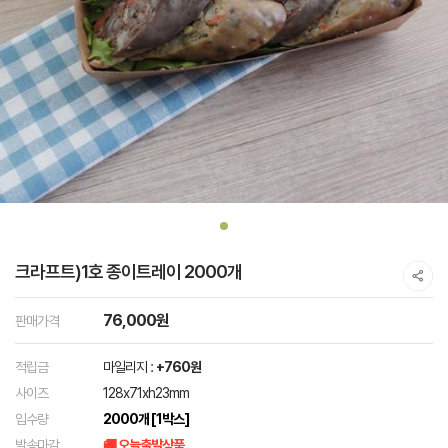
크라프트)1호 종이트레이 2000개
76,000원
판매가격
적립금
마일리지 :
+760원
사이즈
128x71xh23mm
입수량
2000개 [1박스]
발송마감
🚚 오늘출발상품