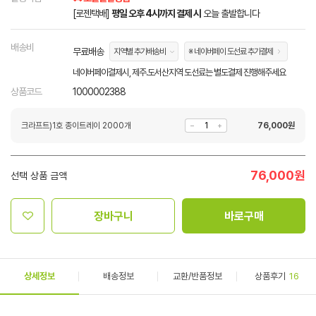
[로젠택배]
평일 오후 4시까지 결제 시
오늘 출발합니다
배송비
무료배송
지역별 추가배송비
※ 네이버페이 도선료 추가결제
네이버페이결제시, 제주.도서산지역 도선료는 별도결제 진행해주세요
상품코드
1000002388
크라프트)1호 종이트레이 2000개
76,000
원
76,000
원
선택 상품 금액
장바구니
바로구매
상세정보
배송정보
교환/반품정보
상품후기
16