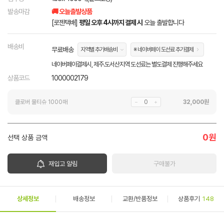
발송마감
🚚 오늘출발상품
[로젠택배]
평일 오후 4시까지 결제 시
오늘 출발합니다
배송비
무료배송
지역별 추가배송비
※ 네이버페이 도선료 추가결제
네이버페이결제시, 제주.도서산지역 도선료는 별도결제 진행해주세요
상품코드
1000002179
클로버 물티슈 1000매
32,000
원
0
원
선택 상품 금액
재입고 알림
구매불가
상세정보
배송정보
교환/반품정보
상품후기
148