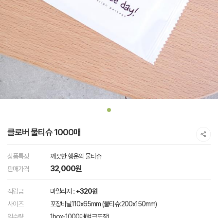
클로버 물티슈 1000매
상품특징
깨끗한 행운의 물티슈
32,000원
판매가격
적립금
마일리지 :
+320원
사이즈
포장비닐110x65mm (물티슈:200x150mm)
입수량
1box-1000매(벌크포장)