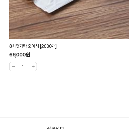
8치젓가락 오이시 [2000개]
66,000원
상세정보