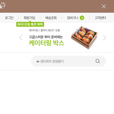
로그인
회원가입
배송조회
장바구니
고객센터
0
최대5만원 통큰 혜택
🥪 샌드위치 포장용기