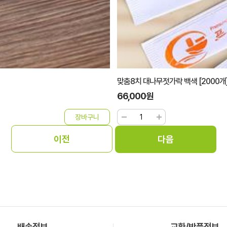
맞춤8치 대나무젓가락 백색 [2000개
66,000원
배송정보
교환/반품정보