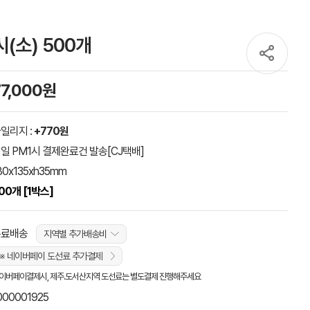
(소) 500개
77,000원
일리지 :
+770원
일 PM1시 결제완료건 발송[CJ택배]
80x135xh35mm
00개 [1박스]
무료배송
지역별 추가배송비
※ 네이버페이 도선료 추가결제
이버페이결제시, 제주.도서산지역 도선료는 별도결제 진행해주세요
000001925