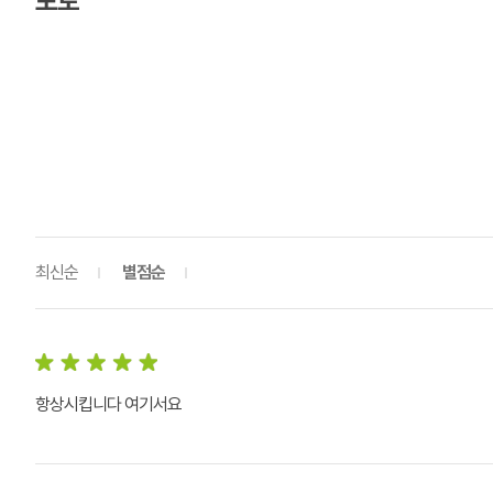
포토
최신순
별점순
항상시킵니다 여기서요