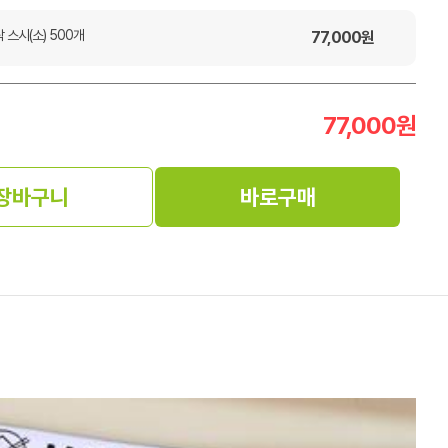
스시(소) 500개
77,000
원
77,000
원
장바구니
바로구매