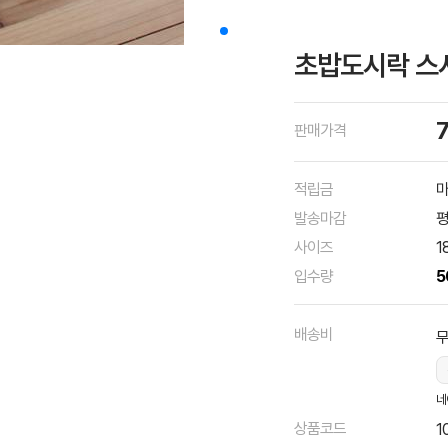
초밥도시락 스시
판매가격
적립금
마
발송마감
평
사이즈
1
입수량
5
배송비
네
상품코드
1