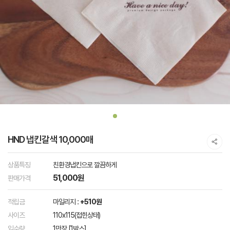
HND 냅킨갈색 10,000매
상품특징
친환경냅킨으로 깔끔하게
51,000원
판매가격
적립금
마일리지 :
+510원
사이즈
110x115(접힌상태)
입수량
1만장 [1박스]