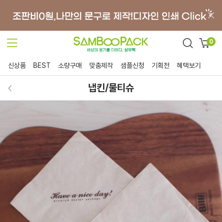
0
신상품
BEST
소량구매
맞춤제작
샘플신청
기획전
혜택보기
냅킨/물티슈