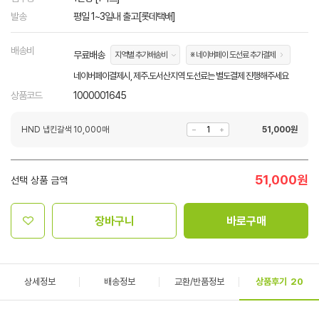
발송
평일 1~3일내 출고[롯데택배]
배송비
무료배송
지역별 추가배송비
※ 네이버페이 도선료 추가결제
네이버페이결제시, 제주.도서산지역 도선료는 별도결제 진행해주세요
상품코드
1000001645
HND 냅킨갈색 10,000매
51,000
원
51,000
원
선택 상품 금액
장바구니
바로구매
상세정보
배송정보
교환/반품정보
상품후기
20