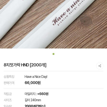
8치젓가락 HND [2000개]
상품특징
Have a Nice Day!
66,000원
판매가격
적립금
마일리지 :
+660원
사이즈
길이 240mm
입수량
2000개 [1박스]