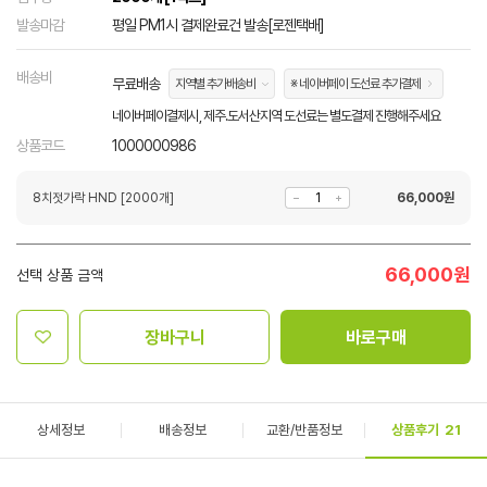
발송마감
평일 PM1시 결제완료건 발송[로젠택배]
배송비
무료배송
지역별 추가배송비
※ 네이버페이 도선료 추가결제
네이버페이결제시, 제주.도서산지역 도선료는 별도결제 진행해주세요
상품코드
1000000986
8치젓가락 HND [2000개]
66,000
원
66,000
원
선택 상품 금액
장바구니
바로구매
상세정보
배송정보
교환/반품정보
상품후기
21