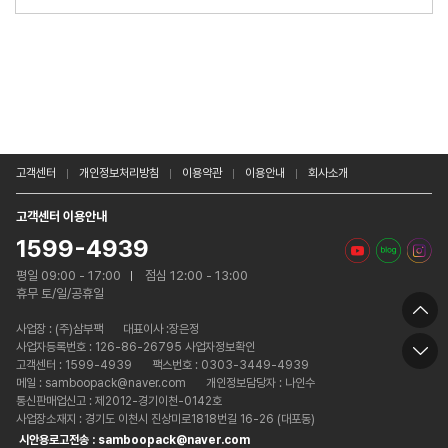
고객센터
개인정보처리방침
이용약관
이용안내
회사소개
고객센터 이용안내
1599-4939
평일 09:00 - 17:00
점심 12:00 - 13:00
휴무 토/일/공휴일
사업장 :
(주)삼부팩
대표이사 :장은정
사업자등록번호 : 126-86-26795 사업자정보확인
고객센터 : 1599-4939
팩스번호 : 0303-3449-4939
메일 : samboopack@naver.com
개인정보담당자 : 나인수
통신판매업신고 : 제2012-경기이천-0142호
사업장소재지 : 경기도 이천시 진상미로1818번길 16-26 (대포동)
시안용로고전송 : samboopack@naver.com