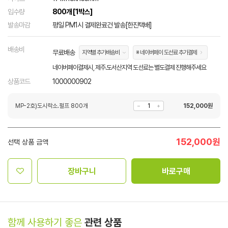
입수량
800개 [1박스]
발송마감
평일 PM1시 결제완료건 발송[한진택배]
배송비
무료배송
지역별 추가배송비
※ 네이버페이 도선료 추가결제
네이버페이결제시, 제주.도서산지역 도선료는 별도결제 진행해주세요
상품코드
1000000902
MP-2호)도시락소.펄프 800개
152,000
원
152,000
원
선택 상품 금액
장바구니
바로구매
함께 사용하기 좋은
관련 상품