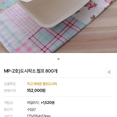
MP-2호)도시락소.펄프 800개
상품특징
작고 귀여운 펄프도시락
152,000원
판매가격
적립금
마일리지 :
+1,520원
원산지
수입산
사이즈
171x118xh53mm