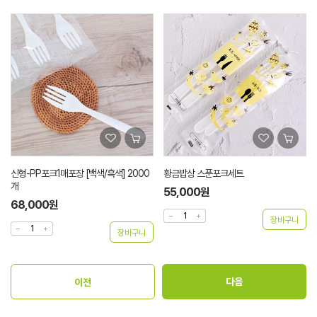
황금밥상 스푼포크세트
모던뉴스페이퍼 [27/30/33] 500장
55,000원
12,100원