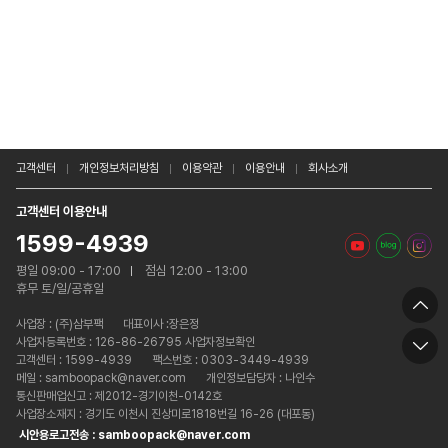
고객센터
개인정보처리방침
이용약관
이용안내
회사소개
고객센터 이용안내
1599-4939
평일 09:00 - 17:00
점심 12:00 - 13:00
휴무 토/일/공휴일
사업장 :
(주)삼부팩
대표이사 :장은정
사업자등록번호 : 126-86-26795 사업자정보확인
고객센터 : 1599-4939
팩스번호 : 0303-3449-4939
메일 : samboopack@naver.com
개인정보담당자 : 나인수
통신판매업신고 : 제2012-경기이천-0142호
사업장소재지 : 경기도 이천시 진상미로1818번길 16-26 (대포동)
시안용로고전송 : samboopack@naver.com