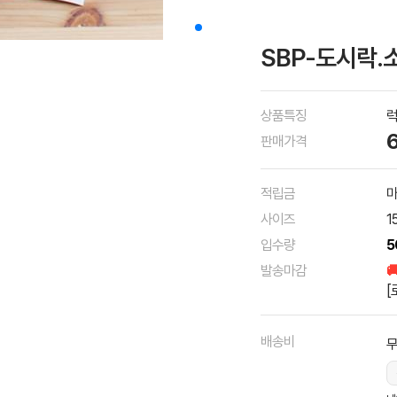
SBP-도시락.소
상품특징
판매가격
적립금
마
사이즈
1
입수량
5
발송마감

[
배송비