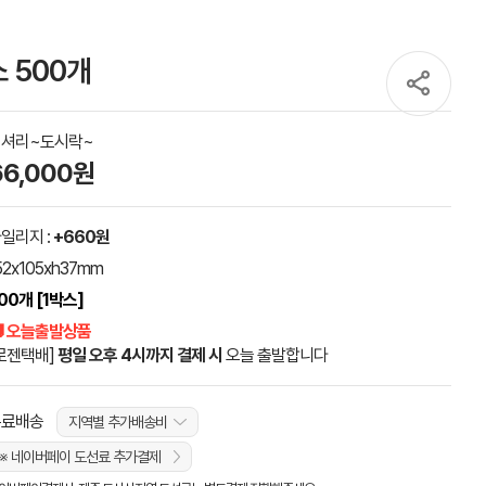
 500개
럭셔리~도시락~
66,000원
일리지 :
+660원
52x105xh37mm
00개 [1박스]
 오늘출발상품
로젠택배]
평일 오후 4시까지 결제 시
오늘 출발합니다
무료배송
지역별 추가배송비
※ 네이버페이 도선료 추가결제