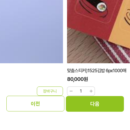
KP7치-둥근대나무)어머-2 [2000개
43,000원