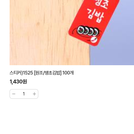
맞춤스티커)1525김밥 6px1000매
80,000원