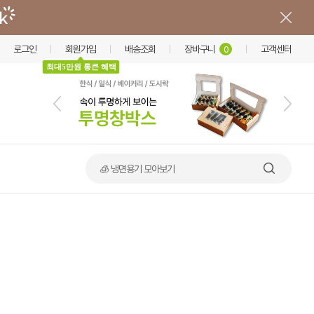
로그인
회원가입
배송조회
장바구니
고객센터
0
최대5만원 통큰 혜택
🍲 덮밥·비빔밥 가마솥용기