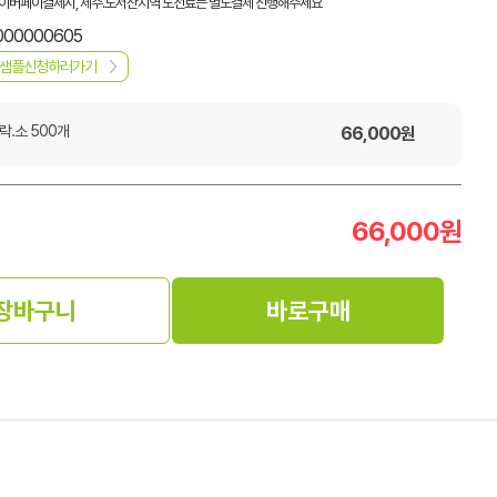
이버페이결제시, 제주.도서산지역 도선료는 별도결제 진행해주세요
000000605
샘플신청하러가기
락.소 500개
66,000
원
66,000
원
장바구니
바로구매