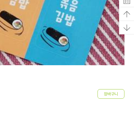
]
맞
6