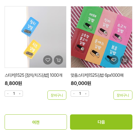
스티커)1525 [참치/치즈김밥] 1000개
맞춤스티커)1525김밥 6px1000매
8,800원
80,000원