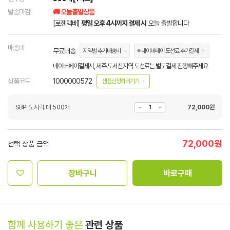
발송마감
🚚 오늘출발상품
[로젠택배]
평일 오후 4시까지 결제 시
오늘 출발합니다
배송비
무료배송
지역별 추가배송비
※ 네이버페이 도선료 추가결제
네이버페이결제시, 제주.도서산지역 도선료는 별도결제 진행해주세요
상품코드
1000000572
샘플신청하러가기
SBP-도시락.대 500개
72,000
원
72,000
원
선택 상품 금액
장바구니
바로구매
함께 사용하기 좋은
관련 상품