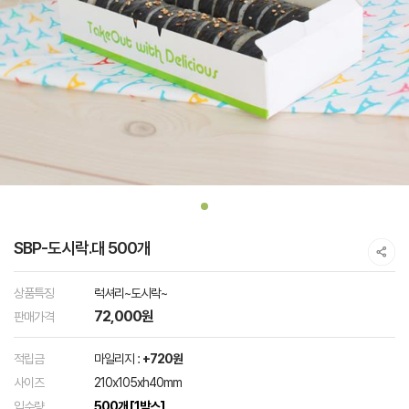
SBP-도시락.대 500개
상품특징
럭셔리~도시락~
72,000원
판매가격
적립금
마일리지 :
+720원
사이즈
210x105xh40mm
입수량
500개 [1박스]