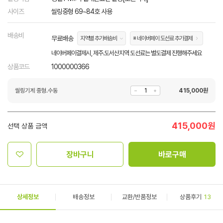
사이즈
씰링중형 69~84호 사용
배송비
무료배송
지역별 추가배송비
※ 네이버페이 도선료 추가결제
네이버페이결제시, 제주.도서산지역 도선료는 별도결제 진행해주세요
상품코드
1000000366
씰링기계 중형.수동
415,000
원
415,000
원
선택 상품 금액
장바구니
바로구매
상세정보
배송정보
교환/반품정보
상품후기
13