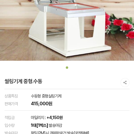
씰링기계 중형.수동
상품특징
수동형 중형실링기계
415,000원
판매가격
적립금
마일리지 :
+4,150원
입수량
1대 [1박스]
발송마감
발송마감
평일 PM1시 결제완료건 발송[로젠택배]