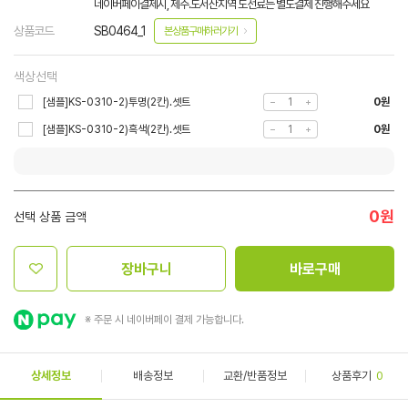
네이버페이결제시, 제주.도서산지역 도선료는 별도결제 진행해주세요
상품코드
SB0464_1
본상품구매하러가기
색상선택
[샘플]KS-0310-2)투명(2칸).셋트
0원
[샘플]KS-0310-2)흑색(2칸).셋트
0원
0
원
선택 상품 금액
장바구니
바로구매
※ 주문 시 네이버페이 결제 가능합니다.
상세정보
배송정보
교환/반품정보
상품후기
0