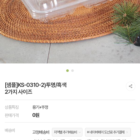
[샘플]KS-0310-2)투명/흑색
2가지 사이즈
상품특징
용기+뚜껑
0원
판매가격
배송비
고정배송비
지역별 추가배송비
※ 네이버페이 도선료 추가결제