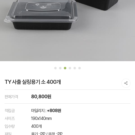
TY 사출 실링용기 소 400개
80,800원
판매가격
적립금
마일리지 :
+808원
사이즈
190x140mm
입수량
400개
재질
용기 : PP / 뚜껑 : PP