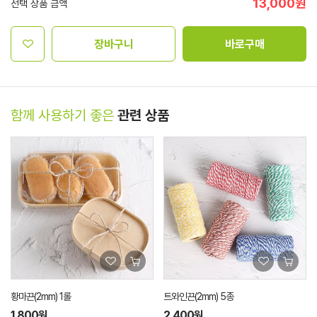
13,000
원
선택 상품 금액
장바구니
바로구매
함께 사용하기 좋은
관련 상품
황마끈(2mm) 1롤
트와인끈(2mm) 5종
1,800원
2,400원