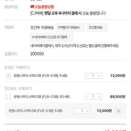
발송마감
🚚 오늘출발상품
[CJ택배]
평일 오후 4시까지 결제 시
오늘 출발합니다
배송비
조건부 무료배송
지역별 추가배송비
조건별 배송
※ 네이버페이 도선료 추가결제
네이버페이결제시, 제주.도서산지역 도선료는 별도결제 진행해주세요
상품코드
200090
5세트 구매하기
원형나무도시락03B (FLR-03B) 5세트
13,000원
50세트 구매하기
원형나무도시락03B (FLR-03B) 50세트
89,500원
원형나무도시락03B (FLR-03B) 5세트
13,000원