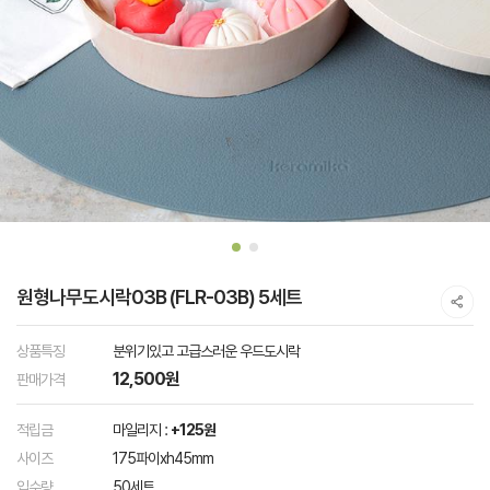
원형나무도시락03B (FLR-03B) 5세트
상품특징
분위기있고 고급스러운 우드도시락
12,500원
판매가격
적립금
마일리지 :
+125원
사이즈
175파이xh45mm
입수량
50세트