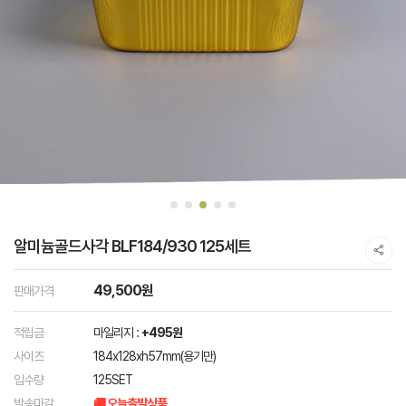
알미늄골드사각 BLF184/930 125세트
49,500원
판매가격
적립금
마일리지 :
+495원
사이즈
184x128xh57mm(용기만)
입수량
125SET
발송마감
🚚 오늘출발상품