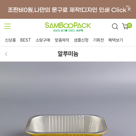
0
신상품
BEST
소량구매
맞춤제작
샘플신청
기획전
혜택보기
알루미늄