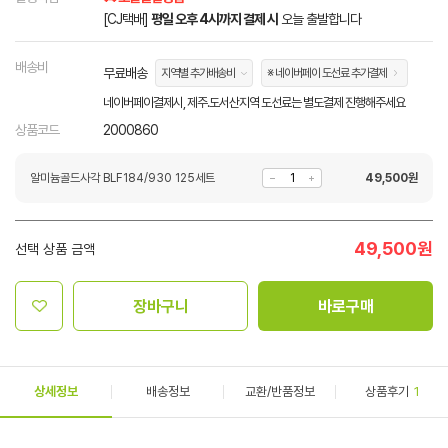
[CJ택배]
평일 오후 4시까지 결제 시
오늘 출발합니다
배송비
무료배송
지역별 추가배송비
※ 네이버페이 도선료 추가결제
네이버페이결제시, 제주.도서산지역 도선료는 별도결제 진행해주세요
상품코드
2000860
알미늄골드사각 BLF184/930 125세트
49,500
원
49,500
원
선택 상품 금액
장바구니
바로구매
상세정보
배송정보
교환/반품정보
상품후기
1