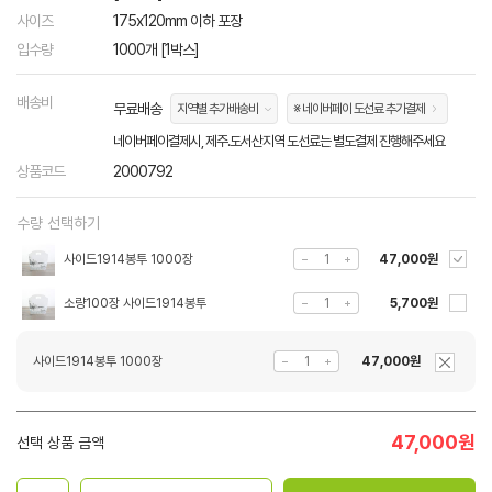
사이즈
175x120mm 이하 포장
입수량
1000개 [1박스]
배송비
무료배송
지역별 추가배송비
※ 네이버페이 도선료 추가결제
네이버페이결제시, 제주.도서산지역 도선료는 별도결제 진행해주세요
상품코드
2000792
수량 선택하기
사이드1914봉투 1000장
47,000원
소량100장 사이드1914봉투
5,700원
사이드1914봉투 1000장
47,000원
47,000
원
선택 상품 금액