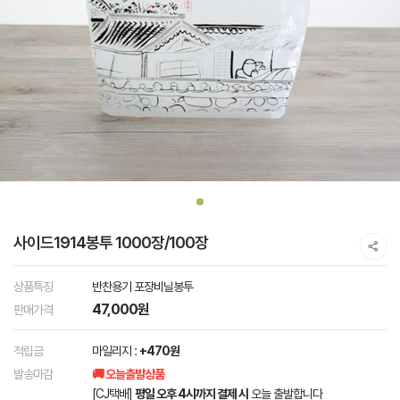
사이드1914봉투 1000장/100장
상품특징
반찬용기 포장비닐봉투
47,000원
판매가격
적립금
마일리지 :
+470원
발송마감
🚚 오늘출발상품
[CJ택배]
평일 오후 4시까지 결제 시
오늘 출발합니다